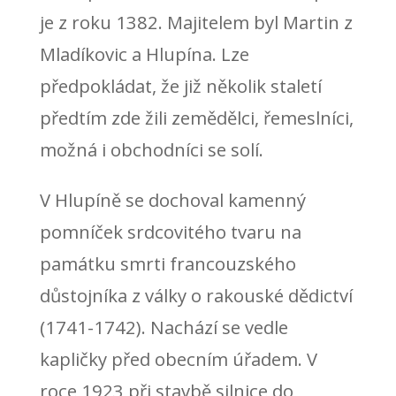
je z roku 1382. Majitelem byl Martin z
Mladíkovic a Hlupína. Lze
předpokládat, že již několik staletí
předtím zde žili zemědělci, řemeslníci,
možná i obchodníci se solí.
V Hlupíně se dochoval kamenný
pomníček srdcovitého tvaru na
památku smrti francouzského
důstojníka z války o rakouské dědictví
(1741-1742). Nachází se vedle
kapličky před obecním úřadem. V
roce 1923 při stavbě silnice do