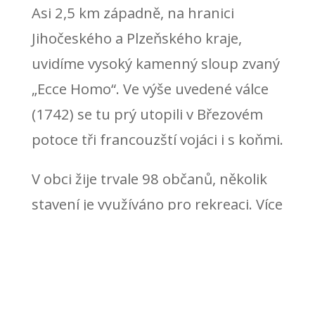
Asi 2,5 km západně, na hranici
Jihočeského a Plzeňského kraje,
uvidíme vysoký kamenný sloup zvaný
„Ecce Homo“. Ve výše uvedené válce
(1742) se tu prý utopili v Březovém
potoce tři francouzští vojáci i s koňmi.
V obci žije trvale 98 občanů, několik
stavení je využíváno pro rekreaci. Více
informací o obci se dozvíte na
stránce Historie a památky obce a na
dalších stránkách.