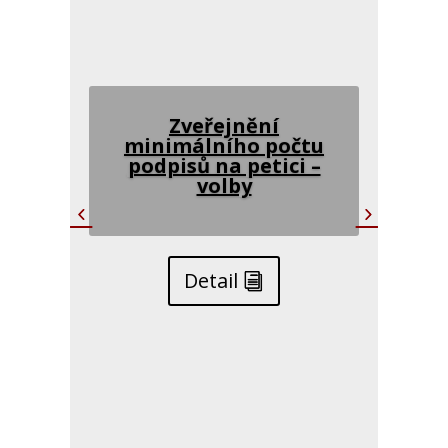
Zveřejnění
minimálního počtu
podpisů na petici –
volby
Detail