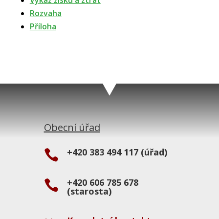
Výkaz zisku a ztrát
Rozvaha
Příloha
Obecní úřad
+420 383 494 117 (úřad)

+420 606 785 678

(starosta)